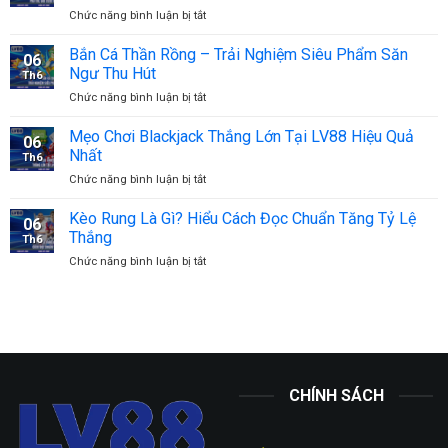
Tra
Đặc
Chức năng bình luận bị tắt
ở
–
Sắc
Esports
Game
Hàng
LV88
Bắn Cá Thần Rồng – Trải Nghiệm Siêu Phẩm Săn
Quay
Đầu
06
–
Hũ
Ngư Thu Hút
Tại
Th6
Khám
Đặc
LV88
Chức năng bình luận bị tắt
ở
Phá
Sắc
Bắn
Thế
Hàng
Cá
Mẹo Chơi Blackjack Thắng Lớn Tại LV88 Hiệu Quả
Giới
Đầu
06
Thần
Cược
Nhất
Tại
Th6
Rồng
Đẳng
Nền
Chức năng bình luận bị tắt
ở
–
Cấp
Tảng
Mẹo
Trải
Hàng
Chơi
Kèo Rung Là Gì? Hiểu Cách Đọc Chuẩn Tăng Tỷ Lệ
Nghiệm
Đầu
06
Blackjack
Siêu
Thắng
Th6
Thắng
Phẩm
Chức năng bình luận bị tắt
ở
Lớn
Săn
Kèo
Tại
Ngư
Rung
LV88
Thu
Là
Hiệu
Hút
Gì?
Quả
Hiểu
Nhất
Cách
Đọc
CHÍNH SÁCH
Chuẩn
Tăng
Tỷ