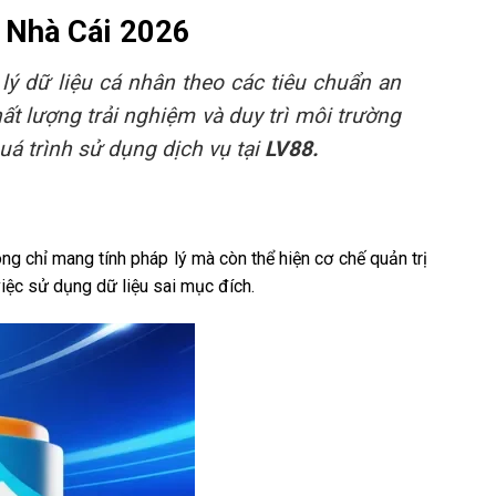
 Nhà Cái 2026
lý dữ liệu cá nhân theo các tiêu chuẩn an
t lượng trải nghiệm và duy trì môi trường
quá trình sử dụng dịch vụ tại
LV88.
ng chỉ mang tính pháp lý mà còn thể hiện cơ chế quản trị
iệc sử dụng dữ liệu sai mục đích.