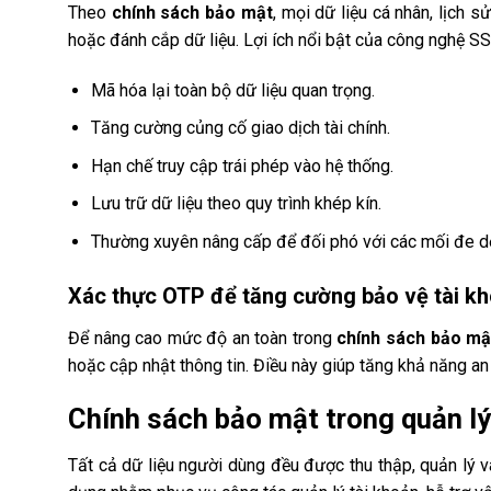
Theo
chính sách bảo mật
, mọi dữ liệu cá nhân, lịch 
hoặc đánh cắp dữ liệu. Lợi ích nổi bật của công nghệ SS
Mã hóa lại toàn bộ dữ liệu quan trọng.
Tăng cường củng cố giao dịch tài chính.
Hạn chế truy cập trái phép vào hệ thống.
Lưu trữ dữ liệu theo quy trình khép kín.
Thường xuyên nâng cấp để đối phó với các mối đe dọ
Xác thực OTP để tăng cường bảo vệ tài k
Để nâng cao mức độ an toàn trong
chính sách bảo m
hoặc cập nhật thông tin. Điều này giúp tăng khả năng an 
Chính sách bảo mật trong quản lý
Tất cả dữ liệu người dùng đều được thu thập, quản lý v