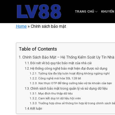
TRANG CHỦ
KHUYẾN
Home
»
Chính sách bảo mật
Table of Contents
Chính Sách Bảo Mật – Hệ Thống Kiểm Soát Uy Tín Nhà
Đôi nét về bộ quy tắc bảo mật của nhà cái
Hệ thống công nghệ bảo mật hiện đại được sử dụng
Tường lửa đa lớp luôn hoạt động không ngừng nghỉ
Công nghệ mã hóa SSL 128 bit
Xác thực OTP để tăng cường bảo vệ tài khoản của bạn
Chính sách bảo mật trong quản lý và sử dụng dữ liệu
Mục đích thu thập dữ liệu
Cam kết duy trì dữ liệu hội viên
Trường hợp chia sẻ thông tin hợp lệ trong chính sách b
Kết luận