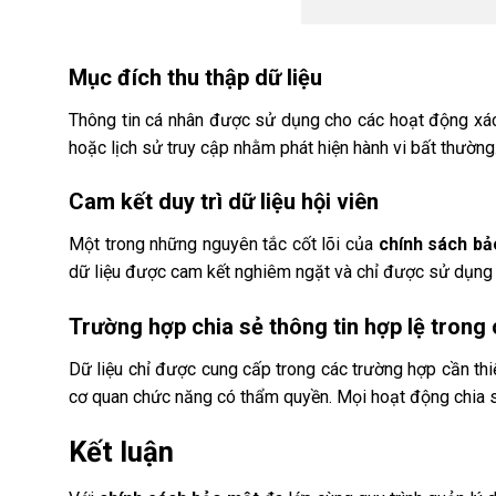
Mục đích thu thập dữ liệu
Thông tin cá nhân được sử dụng cho các hoạt động xác mi
hoặc lịch sử truy cập nhằm phát hiện hành vi bất thườn
Cam kết duy trì dữ liệu hội viên
Một trong những nguyên tắc cốt lõi của
chính sách bả
dữ liệu được cam kết nghiêm ngặt và chỉ được sử dụng c
Trường hợp chia sẻ thông tin hợp lệ trong
Dữ liệu chỉ được cung cấp trong các trường hợp cần thiế
cơ quan chức năng có thẩm quyền. Mọi hoạt động chia sẻ
Kết luận