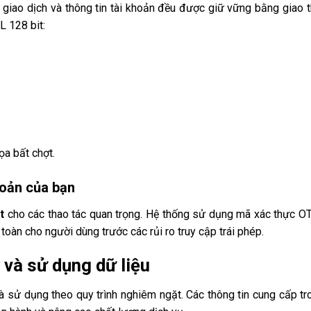
sử giao dịch và thông tin tài khoản đều được giữ vững bằng giao
L 128 bit:
a bất chợt.
hoản của bạn
ật
cho các thao tác quan trọng. Hệ thống sử dụng mã xác thực OTP
toàn cho người dùng trước các rủi ro truy cập trái phép.
 và sử dụng dữ liệu
à sử dụng theo quy trình nghiêm ngặt. Các thông tin cung cấp t