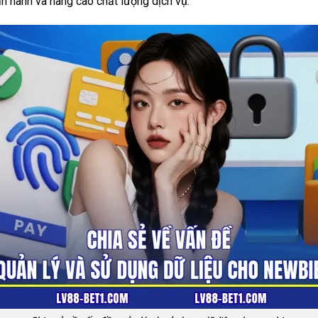
ận hành và nâng cao chất lượng dịch vụ.