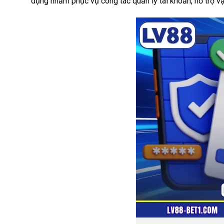
dụng nhằm phục vụ công tác quản lý tài khoản, hỗ trợ v