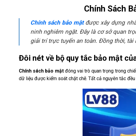
Chính Sách B
Chính sách bảo mật
được xây dựng nhằm
ninh nghiêm ngặt. Đây là cơ sở quan trọ
giải trí trực tuyến an toàn. Đồng thời, t
Đôi nét về bộ quy tắc bảo mật của
Chính sách bảo mật
đóng vai trò quan trọng trong chi
dữ liệu được kiểm soát chặt chẽ. Tất cả nguyên tắc đều