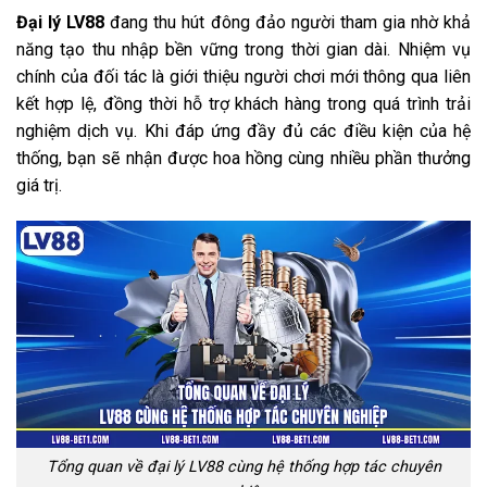
Đại lý LV88
đang thu hút đông đảo người tham gia nhờ khả
năng tạo thu nhập bền vững trong thời gian dài. Nhiệm vụ
chính của đối tác là giới thiệu người chơi mới thông qua liên
kết hợp lệ, đồng thời hỗ trợ khách hàng trong quá trình trải
nghiệm dịch vụ. Khi đáp ứng đầy đủ các điều kiện của hệ
thống, bạn sẽ nhận được hoa hồng cùng nhiều phần thưởng
giá trị.
Tổng quan về đại lý LV88 cùng hệ thống hợp tác chuyên