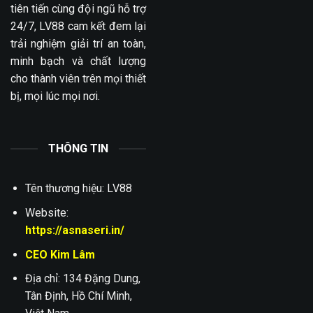
tiên tiến cùng đội ngũ hỗ trợ
24/7, LV88 cam kết đem lại
trải nghiệm giải trí an toàn,
minh bạch và chất lượng
cho thành viên trên mọi thiết
bị, mọi lúc mọi nơi.
THÔNG TIN
Tên thương hiệu: LV88
Website:
https://asnaseri.in/
CEO Kim Lâm
Địa chỉ: 134 Đặng Dung,
Tân Định, Hồ Chí Minh,