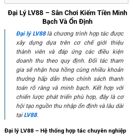
Đại Lý LV88 – Sân Chơi Kiếm Tiền Minh
Bạch Và Ổn Định
Đại lý LV88
là chương trình hợp tác được
xây dựng dựa trên cơ chế giới thiệu
thành viên và đáp ứng các điều kiện
doanh thu theo quy định. Đối tác tham
gia sẽ nhận hoa hồng cùng nhiều khoản
thưởng hấp dẫn theo chính sách thanh
toán rõ ràng và minh bạch. Kết hợp với
chiến lược phát triển phù hợp, đây là cơ
hội tạo nguồn thu nhập ổn định và lâu dài
tại
LV88
.
Đại lý LV88 – Hệ thống hợp tác chuyên nghiệp