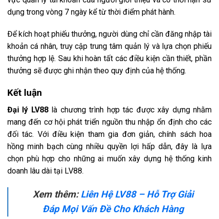
dụng trong vòng 7 ngày kể từ thời điểm phát hành.
Để kích hoạt phiếu thưởng, người dùng chỉ cần đăng nhập tài
khoản cá nhân, truy cập trung tâm quản lý và lựa chọn phiếu
thưởng hợp lệ. Sau khi hoàn tất các điều kiện cần thiết, phần
thưởng sẽ được ghi nhận theo quy định của hệ thống.
Kết luận
Đại lý LV88
là chương trình hợp tác được xây dựng nhằm
mang đến cơ hội phát triển nguồn thu nhập ổn định cho các
đối tác. Với điều kiện tham gia đơn giản, chính sách hoa
hồng minh bạch cùng nhiều quyền lợi hấp dẫn, đây là lựa
chọn phù hợp cho những ai muốn xây dựng hệ thống kinh
doanh lâu dài tại LV88.
Xem thêm:
Liên Hệ LV88 – Hỗ Trợ Giải
Đáp Mọi Vấn Đề Cho Khách Hàng