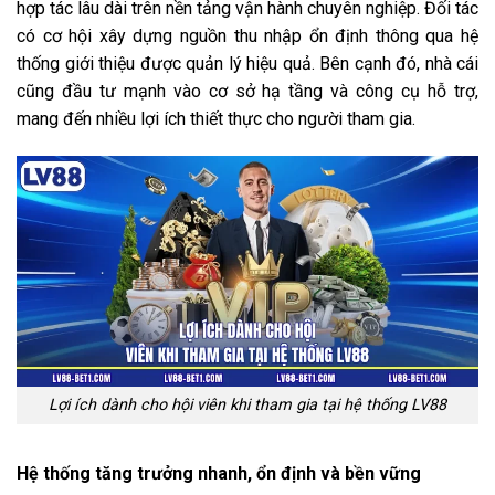
hợp tác lâu dài trên nền tảng vận hành chuyên nghiệp. Đối tác
có cơ hội xây dựng nguồn thu nhập ổn định thông qua hệ
thống giới thiệu được quản lý hiệu quả. Bên cạnh đó, nhà cái
cũng đầu tư mạnh vào cơ sở hạ tầng và công cụ hỗ trợ,
mang đến nhiều lợi ích thiết thực cho người tham gia.
Lợi ích dành cho hội viên khi tham gia tại hệ thống LV88
Hệ thống tăng trưởng nhanh, ổn định và bền vững