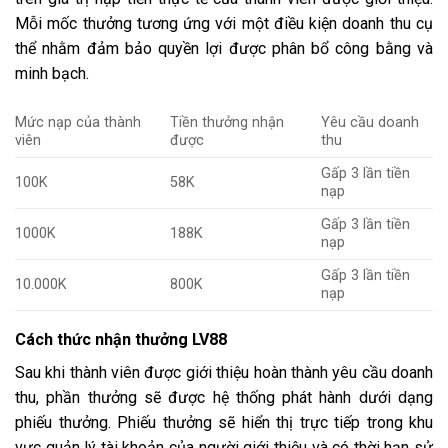
Mỗi mốc thưởng tương ứng với một điều kiện doanh thu cụ
thể nhằm đảm bảo quyền lợi được phân bổ công bằng và
minh bạch.
Mức nạp của thành
Tiền thưởng nhận
Yêu cầu doanh
viên
được
thu
Gấp 3 lần tiền
100K
58K
nạp
Gấp 3 lần tiền
1000K
188K
nạp
Gấp 3 lần tiền
10.000K
800K
nạp
Cách thức nhận thưởng LV88
Sau khi thành viên được giới thiệu hoàn thành yêu cầu doanh
thu, phần thưởng sẽ được hệ thống phát hành dưới dạng
phiếu thưởng. Phiếu thưởng sẽ hiển thị trực tiếp trong khu
vực quản lý tài khoản của người giới thiệu và có thời hạn sử