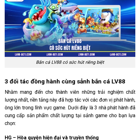
Bắn cá LV88 có sức hút riêng biệt
3 đối tác đồng hành cùng sảnh bắn cá LV88
Nhằm mang đến cho thành viên những trải nghiệm chất
lượng nhất, nền tảng này đã hợp tác với các đơn vị phát hành,
ông lớn trong lĩnh vực game. Dưới đây là 3 nhà phát hành đã
cung cấp sản phẩm chất lượng tại sảnh game cho bạn lựa
chọn:
HG – Hòa quyện hiện đại và truyền thống